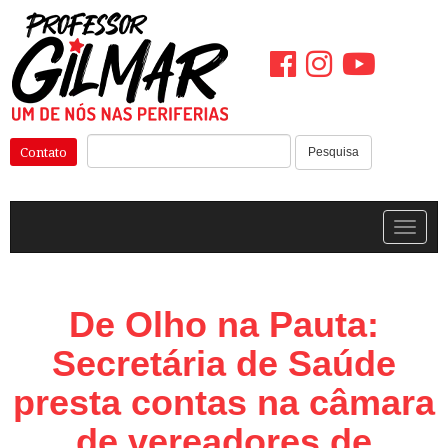
Pular
para
o
conteúdo
Pesquisar:
Contato
Pesquisa
Alterna
De Olho na Pauta:
Secretária de Saúde
presta contas na câmara
de vereadores de