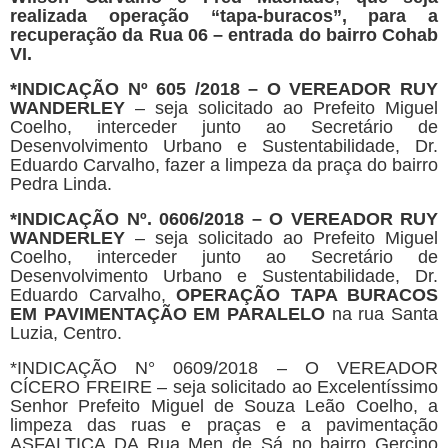
realizada operação “
t
apa-buracos”, para a
recuperação da Rua 06 – entrada do bairro Cohab
VI.
*
INDICAÇÃO Nº 605 /2018 – O VEREADOR RUY
WANDERLEY
– seja solicitado ao Prefeito Miguel
Coelho, interceder junto ao Secretário de
Desenvolvimento Urbano e Sustentabilidade, Dr.
Eduardo Carvalho, fazer a limpeza da praça do bairro
Pedra Linda.
*
INDICAÇÃO Nº. 0606/2018 – O VEREADOR RUY
WANDERLEY
– seja solicitado ao Prefeito Miguel
Coelho, interceder junto ao Secretário de
Desenvolvimento Urbano e Sustentabilidade, Dr.
Eduardo Carvalho,
OPERAÇÃO TAPA BURACOS
EM PAVIMENTAÇÃO EM PARALELO
na rua Santa
Luzia, Centro.
*INDICAÇÃO N° 0609/2018 – O VEREADOR
CÍCERO FREIRE – seja solicitado ao Excelentíssimo
Senhor Prefeito Miguel de Souza Leão Coelho, a
limpeza das ruas e praças e a pavimentação
ASFALTICA DA Rua Men de Sá no bairro Gercino