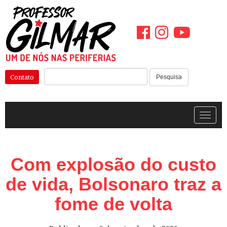
Pular
para
o
conteúdo
Pesquisar:
Contato
Pesquisa
Alterna
Com explosão do custo
de vida, Bolsonaro traz a
fome de volta