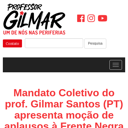
Pular
para
o
conteúdo
Pesquisar:
Contato
Pesquisa
Alterna
Mandato Coletivo do
prof. Gilmar Santos (PT)
apresenta moção de
aplausos à Frente Negra