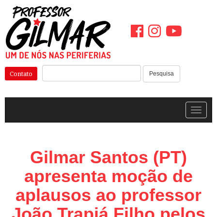
Pular
para
o
conteúdo
Pesquisar:
Contato
Pesquisa
Alterna
Gilmar Santos (PT)
apresenta moção de
aplausos ao professor
João Trapiá Filho pelos