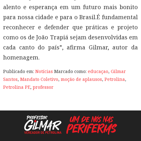
alento e esperança em um futuro mais bonito
para nossa cidade e para o Brasil.É fundamental
reconhecer e defender que práticas e projeto
como os de João Trapiá sejam desenvolvidas em
cada canto do país”, afirma Gilmar, autor da
homenagem.
Publicado em:
Notícias
Marcado como:
educaçao
,
Gilmar
Santos
,
Mandato Coletivo
,
moção de aplausos
,
Petrolina
,
Petrolina PE
,
professor