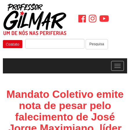
Pular
para
o
conteúdo
Pesquisar:
Contato
Pesquisa
Alterna
Mandato Coletivo emite
nota de pesar pelo
falecimento de José
Jorge Maximiano, líder