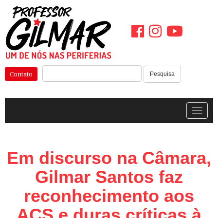
Pular
para
o
conteúdo
Pesquisar:
Contato
Pesquisa
Alterna
Em discurso na Câmara,
Gilmar Santos faz
reconhecimento aos
ACS e duras críticas à