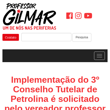
Pular
para
o
conteúdo
Pesquisar:
Contato
Pesquisa
Alterna
Implementação do 3º
Conselho Tutelar de
Petrolina é solicitado
pelo vereador professor