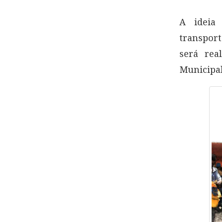
A ideia 
transpor
será rea
Municipal