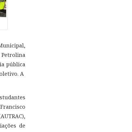
Municipal,
etrolina
ia pública
oletivo. A
studantes
 Francisco
 (AUTRAC),
iações de