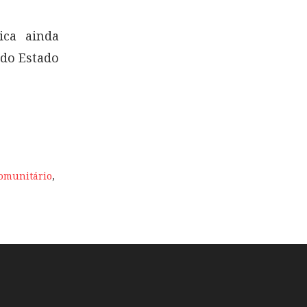
ica ainda
 do Estado
omunitário
,