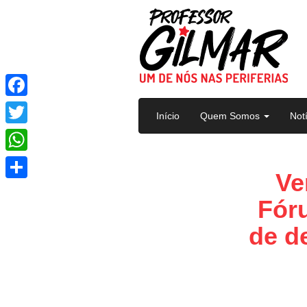
Pular para o conteúdo
Facebook
Início
Quem Somos
Not
Twitter
WhatsApp
Ve
Share
Fór
de d