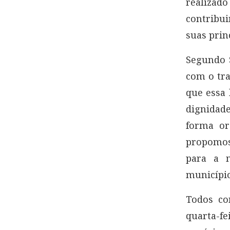
realiza
contribui
suas prin
Segundo S
com o tra
que essa 
dignidad
forma or
propomos
para a m
município
Todos co
quarta-f