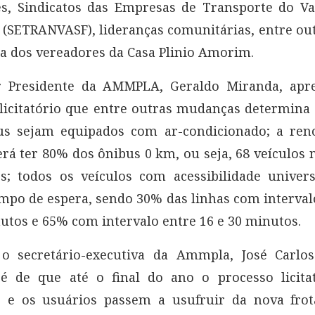
s, Sindicatos das Empresas de Transporte do Va
 (SETRANVASF), lideranças comunitárias, entre ou
a dos vereadores da Casa Plinio Amorim.
r Presidente da AMMPLA, Geraldo Miranda, apr
licitatório que entre outras mudanças determin
us sejam equipados com ar-condicionado; a ren
erá ter 80% dos ônibus 0 km, ou seja, 68 veículos 
s; todos os veículos com acessibilidade univer
mpo de espera, sendo 30% das linhas com interva
utos e 65% com intervalo entre 16 e 30 minutos.
o secretário-executiva da Ammpla, José Carlos
 é de que até o final do ano o processo licitat
o e os usuários passem a usufruir da nova fro