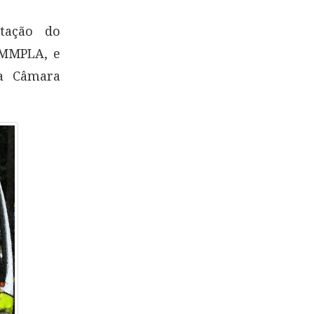
itação do
AMMPLA, e
na Câmara