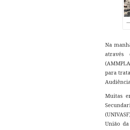
Na manhã 
através
(AMMPLA),
para trat
Audiência
Muitas e
Secundari
(UNIVASF)
União da