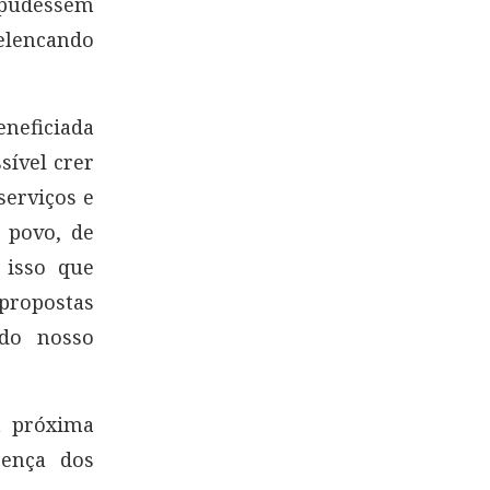
pudessem
 elencando
eneficiada
sível crer
serviços e
 povo, de
 isso que
propostas
 do nosso
a próxima
sença dos