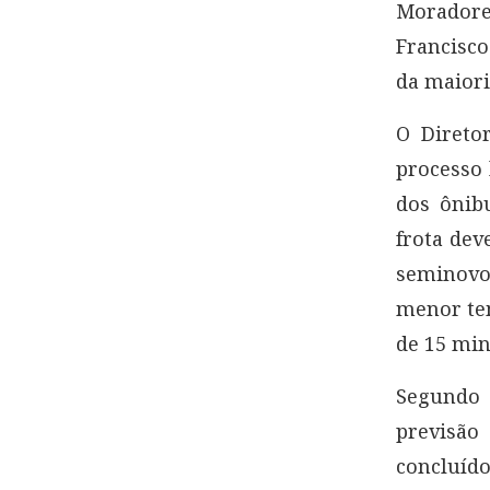
Moradore
Francisco
da maiori
O Direto
processo 
dos ônib
frota dev
seminovo
menor te
de 15 min
Segundo 
previsão
concluíd