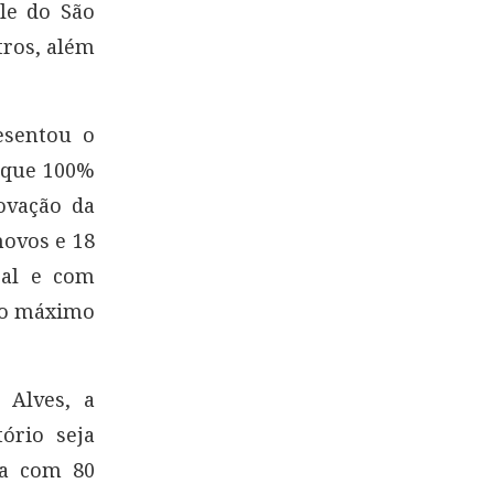
le do São
tros, além
esentou o
a que 100%
ovação da
novos e 18
sal e com
lo máximo
 Alves, a
ório seja
ta com 80