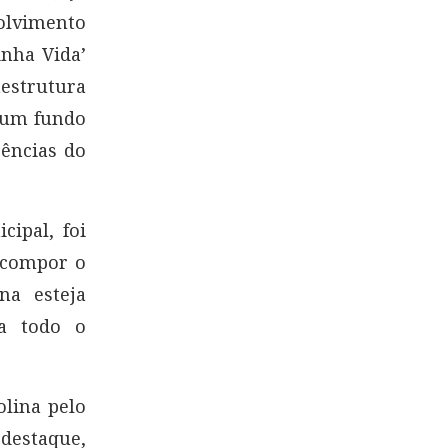
olvimento
nha Vida’
estrutura
e um fundo
rências do
ipal, foi
 compor o
na esteja
ra todo o
olina pelo
 destaque,