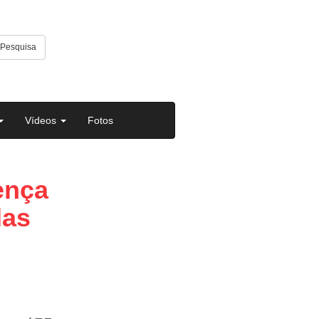
Pesquisa
Vídeos
Fotos
ença
das