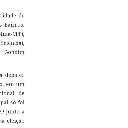
 Cidade de
s Bairros,
lina-CPP),
iciência),
ey Gondim
a debater
no, em um
cional de
pal só foi
PP junto a
na eleição