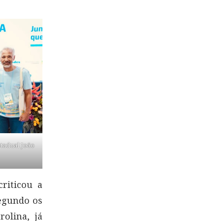
tadual João
riticou a
Segundo os
rolina, já