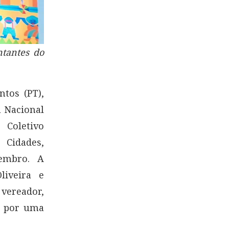
ntantes do
tos (PT),
a Nacional
 Coletivo
 Cidades,
embro. A
liveira e
 vereador,
a por uma