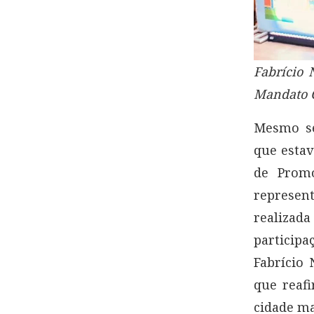
Fabrício 
Mandato C
Mesmo se
que estav
de Promo
represen
realiza
particip
Fabrício 
que reaf
cidade ma