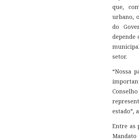
que, com
urbano, 
do Gover
depende d
municipal
setor.
“Nossa p
importan
Conselho
represen
estado”, 
Entre as 
Mandato C