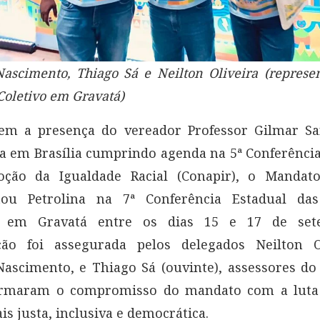
Nascimento, Thiago Sá e Neilton Oliveira (represe
oletivo em Gravatá)
m a presença do vereador Professor Gilmar San
a em Brasília cumprindo agenda na 5ª Conferênci
ção da Igualdade Racial (Conapir), o Mandato
tou Petrolina na 7ª Conferência Estadual das
da em Gravatá entre os dias 15 e 17 de set
ação foi assegurada pelos delegados Neilton O
Nascimento, e Thiago Sá (ouvinte), assessores do
irmaram o compromisso do mandato com a lut
is justa, inclusiva e democrática.