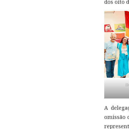
dos oito 
D
A delega
omissão d
represent