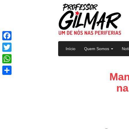
Pular para o conteúdo
Facebook
Início
Quem Somos
Not
Twitter
WhatsApp
Man
Share
na