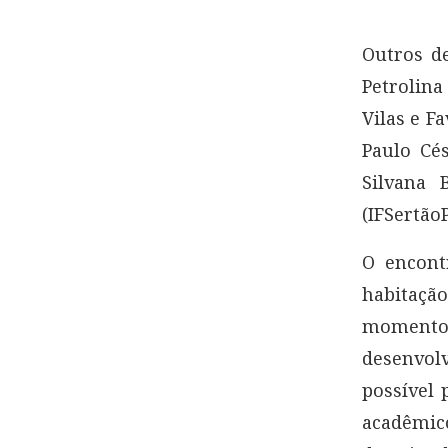
Outros de
Petrolina
Vilas e F
Paulo Cés
Silvana 
(IFSertãoP
O encont
habitaçã
momento 
desenvolv
possível 
acadêmico