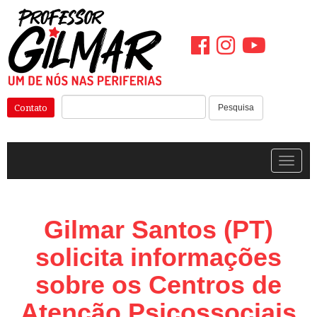
Pular
para
o
conteúdo
Pesquisar:
Contato
Pesquisa
Alterna
Gilmar Santos (PT)
solicita informações
sobre os Centros de
Atenção Psicossociais