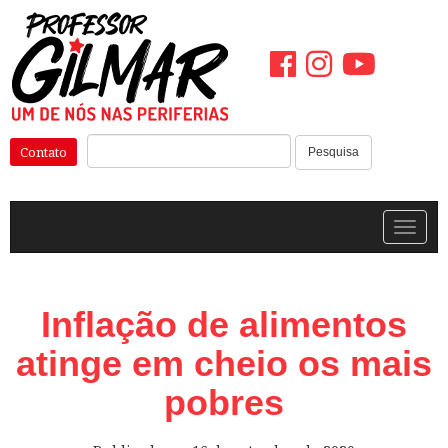
Pular
para
o
conteúdo
Pesquisar:
Contato
Pesquisa
Alterna
Inflação de alimentos
atinge em cheio os mais
pobres