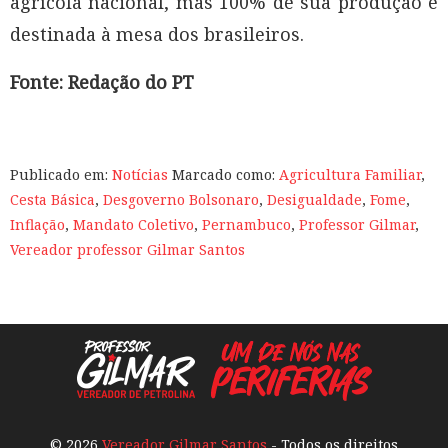
agrícola nacional, mas 100% de sua produção é
destinada à mesa dos brasileiros.
Fonte: Redação do PT
Publicado em:
Notícias
Marcado como:
Agricultura Familiar
,
Cesta Básica
,
Desgoverno Bolsonaro
,
Desigualdade
,
Fome
,
Inflação
,
Mandato Coletivo
,
Pernambuco
,
Professor Gilmar
,
Vereador professor Gilmar Santos
© 2026
Vereador Gilmar Santos
- Todos os direitos