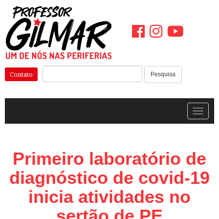
Pular
para
o
conteúdo
Pesquisar:
Contato
Pesquisa
Alterna
Primeiro laboratório de
diagnóstico de covid-19
inicia atividades no
sertão de PE