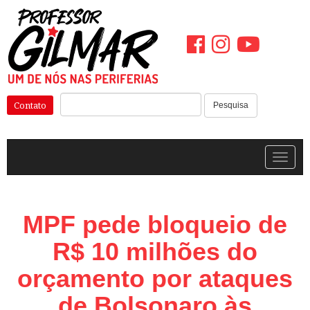
Pular
para
o
conteúdo
Pesquisar:
Contato
Pesquisa
Alterna
MPF pede bloqueio de
R$ 10 milhões do
orçamento por ataques
de Bolsonaro às