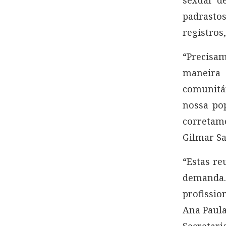
padrasto
registros
“Precisam
maneira
comunitá
nossa po
corretame
Gilmar Sa
“Estas re
demanda
profissio
Ana Paula
Secretari