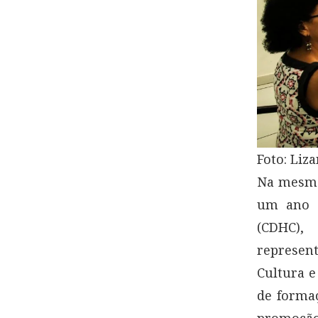
Foto: Liz
Na mesma
um ano à
(CDHC),
represent
Cultura e
de forma
promoção,