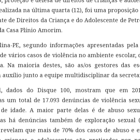
ealizada na última quarta (12), foi uma proposiçã
e de Direitos da Criança e do Adolescente de Petr
a Casa Plínio Amorim.
lina-PE, segundo informações apresentadas pela
 de vários casos de violência no ambiente escolar,
a. Na maioria destes, são as/os gestores das es
auxílio junto a equipe multidisciplinar da secreta
l, dados do Disque 100, mostram que em 20
as um total de 17.093 denúncias de violência sex
de idade. A maior parte delas é de abuso sexua
mas há denúncias também de exploração sexual (3
revelam que mais de 70% dos casos de abuso e e
e crianças e adolescentes são praticados por pa