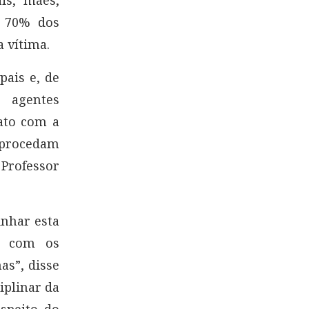
e 70% dos
a vítima.
pais e, de
 agentes
ato com a
 procedam
 Professor
inhar esta
a com os
as”, disse
iplinar da
espeito do