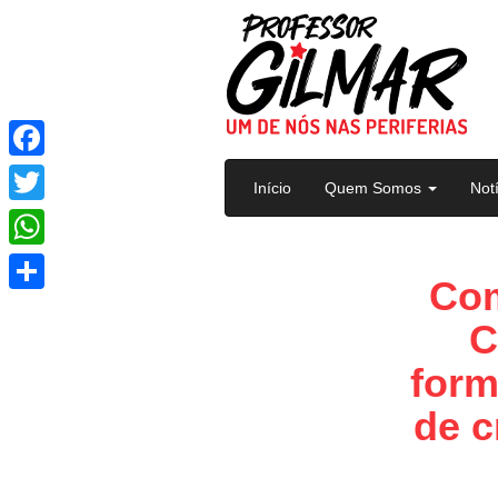
Pular para o conteúdo
Facebook
Início
Quem Somos
Not
Twitter
WhatsApp
Com
Share
C
form
de c