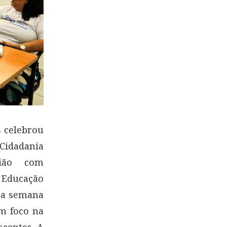
 celebrou
Cidadania
nião com
e Educação
uma semana
m foco na
scentes. A