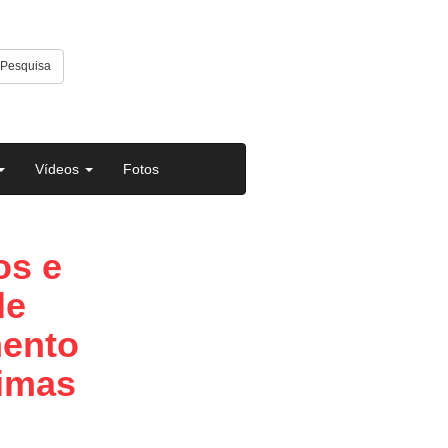
Pesquisa
Vídeos
Fotos
os e
de
mento
timas