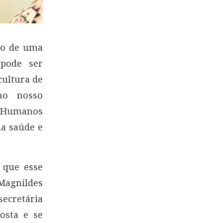
io de uma
 pode ser
cultura de
no nosso
s Humanos
da saúde e
 que esse
Magnildes
ecretária
osta e se