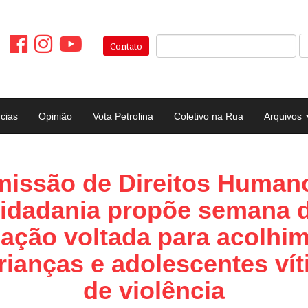
Pesquisar:
Contato
ícias
Opinião
Vota Petrolina
Coletivo na Rua
Arquivos
issão de Direitos Human
idadania propõe semana 
ação voltada para acolhi
rianças e adolescentes ví
de violência