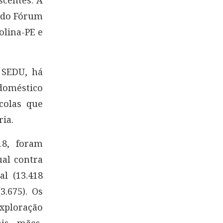
o do Fórum
olina-PE e
 SEDU, há
 doméstico
colas que
ria.
18, foram
ual contra
l (13.418
.675). Os
xploração
is, mães,