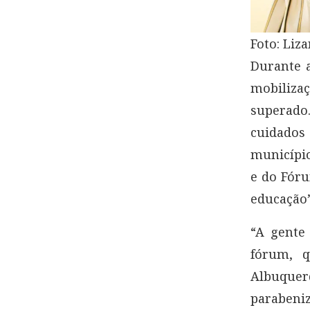
Foto: Liz
Durante 
mobiliza
superado.
cuidado
municípi
e do Fóru
educação”
“A gente
fórum, q
Albuquer
parabeni