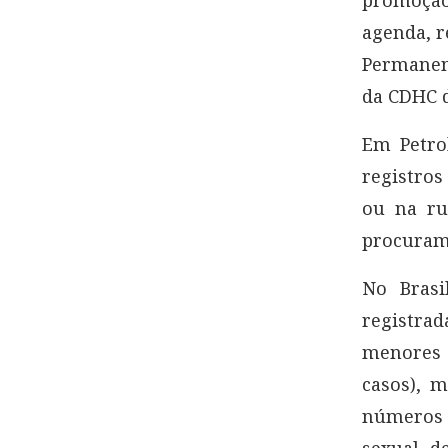
agenda, r
Permanent
da CDHC d
Em Petro
registros
ou na ru
procuram 
No Brasi
registrad
menores 
casos), 
números 
sexual d