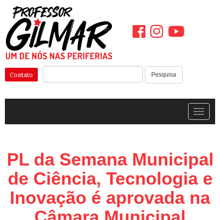
Pular
para
o
conteúdo
Pesquisar:
Contato
Pesquisa
Alterna
PL da Semana Municipal
de Ciência, Tecnologia e
Inovação é aprovada na
Câmara Municipal