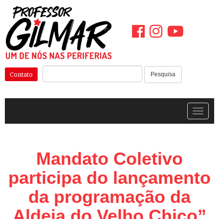
Pular
para
o
conteúdo
Pesquisar:
Contato
Pesquisa
Alterna
Mandato Coletivo
participa do lançamento
da programação da
Aldeia do Velho Chico”