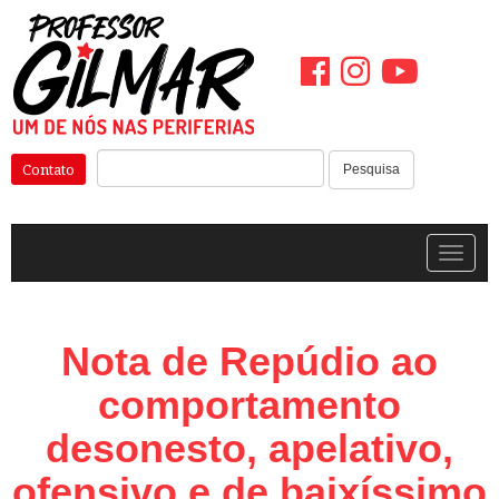
Pular
para
o
conteúdo
Pesquisar:
Contato
Pesquisa
Alterna
Nota de Repúdio ao
comportamento
desonesto, apelativo,
ofensivo e de baixíssimo