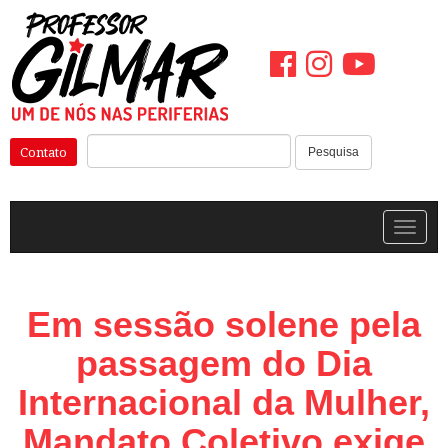
Pular
para
o
conteúdo
Pesquisar:
Contato
Pesquisa
Alterna
Em sessão solene pela
passagem do Dia
Internacional da Mulher,
Mandato Coletivo exige