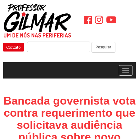
Pular
para
o
conteúdo
Pesquisar:
Contato
Pesquisa
Alterna
Bancada governista vota
contra requerimento que
solicitava audiência
pública sobre novo