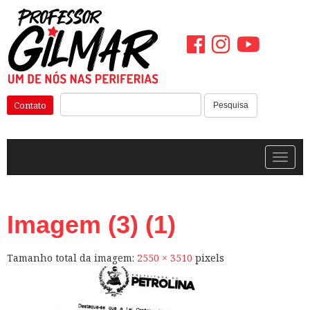
Pular
para
o
conteúdo
Pesquisar:
Contato
Pesquisa
Alterna
Imagem (3) (1)
Tamanho total da imagem:
2550
×
3510
pixels