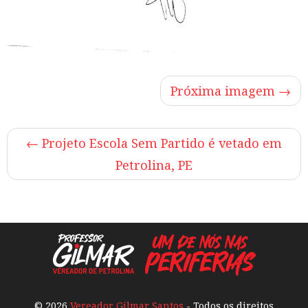
Próxima imagem →
←
Projeto Escola Sem Partido é vetado em
Petrolina, PE
© 2026
Vereador Gilmar Santos
- Todos os direitos