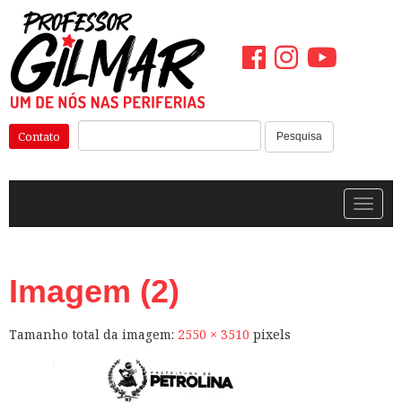
Pular
para
o
conteúdo
Pesquisar:
Contato
Pesquisa
Alterna
Imagem (2)
Tamanho total da imagem:
2550
×
3510
pixels