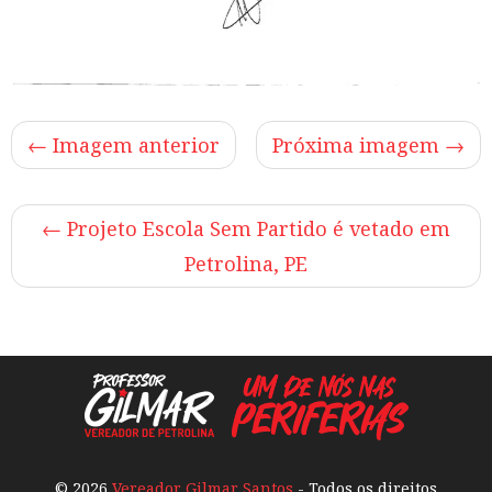
← Imagem anterior
Próxima imagem →
←
Projeto Escola Sem Partido é vetado em
Petrolina, PE
© 2026
Vereador Gilmar Santos
- Todos os direitos