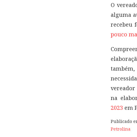
O vereado
alguma au
recebeu f
pouco ma
Compreen
elaboraç
também, 
necessida
vereador 
na elabo
2023
em P
Publicado 
Petrolina