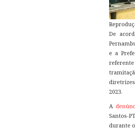
Reproduç
De acord
Pernambuc
e a Pref
referente
tramitaç
diretrize
2023.
A
denúnc
Santos-PT
durante o