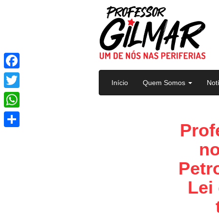
Pular para o conteúdo
Facebook
Início
Quem Somos
Not
Twitter
WhatsApp
Prof
Share
no
Petr
Lei