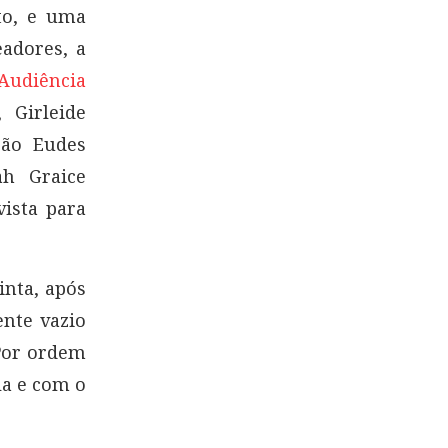
sto, e uma
adores, a
Audiência
 Girleide
oão Eudes
h Graice
ista para
inta, após
nte vazio
Por ordem
la e com o