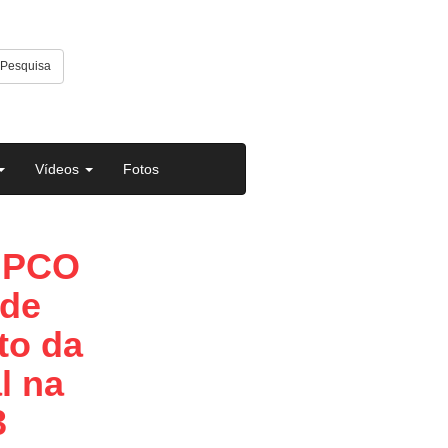
Pesquisa
Vídeos
Fotos
 MPCO
 de
to da
l na
3