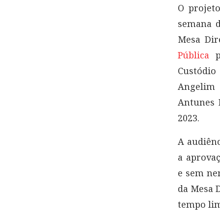
O projeto
semana d
Mesa Dir
Pública
pa
Custódio
Angelim
Antunes 
2023.
A audiênc
a aprova
e sem ne
da Mesa D
tempo li