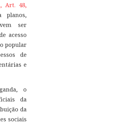
 Art. 48,
 planos,
evem ser
de acesso
ão popular
cessos de
entárias e
ganda, o
ciais da
ibuição da
s sociais