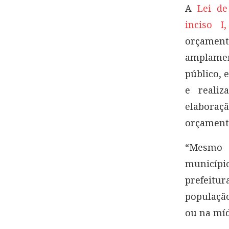
A
Lei de
inciso I,
orçamen
amplamen
público, 
e realiz
elaboraçã
orçament
“Mesmo 
municíp
prefeitur
populaçã
ou na míd