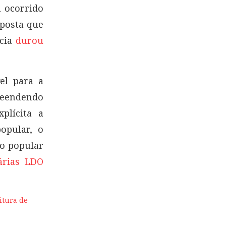
a ocorrido
sposta que
ncia
durou
el para a
reendendo
plícita a
popular, o
ão popular
árias LDO
itura de