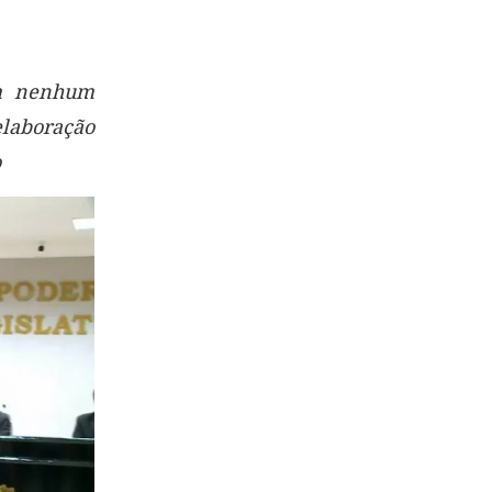
em nenhum
elaboração
o