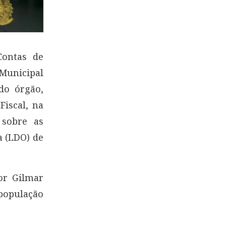
Contas de
 Municipal
do órgão,
Fiscal, na
 sobre as
a (LDO) de
dor Gilmar
 população