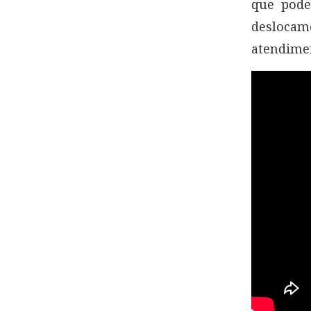
que pode
desloca
atendimen