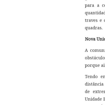
para a 
quantida
traves e 
quadras.
Nova Unid
A comuni
obstáculo
porque ai
Tendo em
distância
de extre
Unidade 