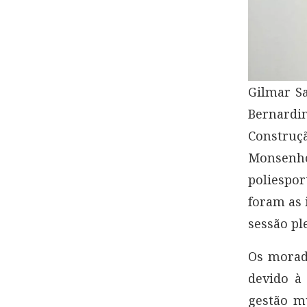
Gilmar Sa
Bernardi
Construçã
Monsenho
poliespo
foram as 
sessão pl
Os morad
devido à
gestão m