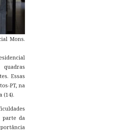
cial Mons.
esidencial
a quadras
es. Essas
tos-PT, na
 (14).
iculdades
 parte da
portância