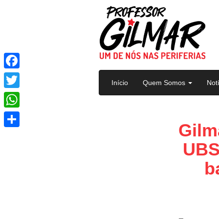
Pular para o conteúdo
Facebook
Início
Quem Somos
Not
Twitter
WhatsApp
Gilm
Share
UBS 
b