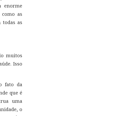
a enorme
s como as
m todas as
do muitos
aúde. Isso
o fato da
ende que é
strua uma
nidade, o