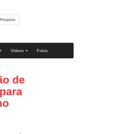
Pesquisa
Vídeos
Fotos
ão de
 para
no