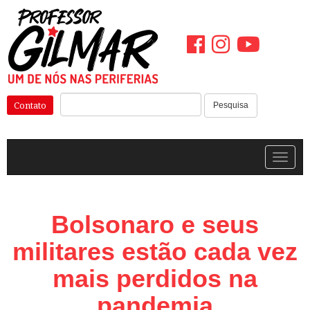
Pular
para
o
conteúdo
Pesquisar:
Contato
Pesquisa
Alterna
Bolsonaro e seus
militares estão cada vez
mais perdidos na
pandemia