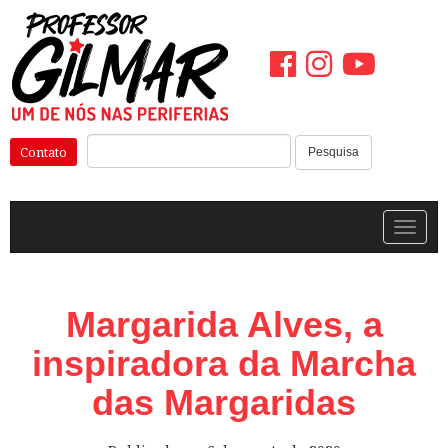
Pular
para
o
conteúdo
Pesquisar:
Contato
Pesquisa
Alterna
Margarida Alves, a
inspiradora da Marcha
das Margaridas