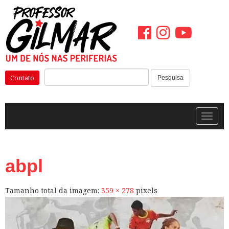
Pular
para
o
conteúdo
Pesquisar:
Contato
Pesquisa
Alterna
abpl
Tamanho total da imagem:
359
×
278
pixels