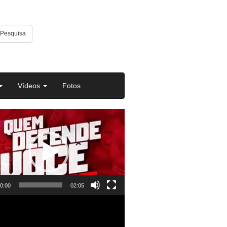
Pesquisa
Vídeos
Fotos
or
0:00
02:05