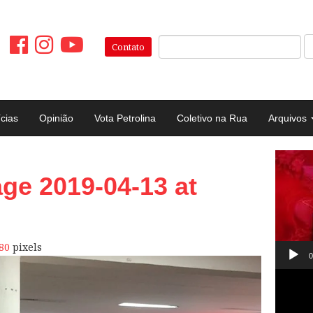
Pesquisar:
Contato
ícias
Opinião
Vota Petrolina
Coletivo na Rua
Arquivos
Tocad
e 2019-04-13 at
de
vídeo
80
pixels
0