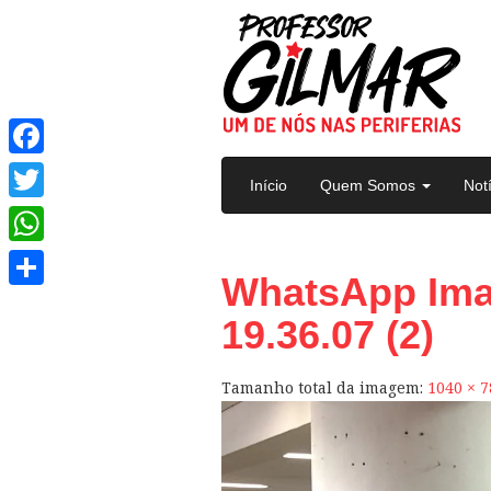
Pular para o conteúdo
Facebook
Início
Quem Somos
Not
Twitter
WhatsApp
WhatsApp Imag
Share
19.36.07 (2)
Tamanho total da imagem:
1040
×
7