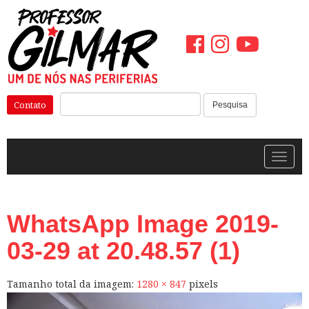
Pular
para
o
conteúdo
Pesquisar:
Contato
Pesquisa
Alterna
WhatsApp Image 2019-
03-29 at 20.48.57 (1)
Tamanho total da imagem:
1280
×
847
pixels