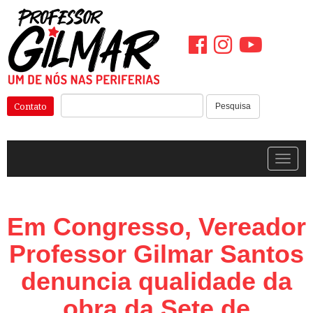
Pular
para
o
conteúdo
Pesquisar:
Contato
Pesquisa
Alterna
Em Congresso, Vereador
Professor Gilmar Santos
denuncia qualidade da
obra da Sete de