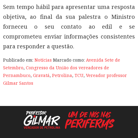
Sem tempo hábil para apresentar uma resposta
objetiva, ao final da sua palestra o Ministro
forneceu o seu contato ao edil e se
comprometeu enviar informações consistentes
para responder a questão.
Publicado em:
Notícias
Marcado como:
Avenida Sete de
Setembro
,
Congresso da União dos vereadores de
Pernambuco
,
Gravatá
,
Petrolina
,
TCU
,
Vereador professor
Gilmar Santos