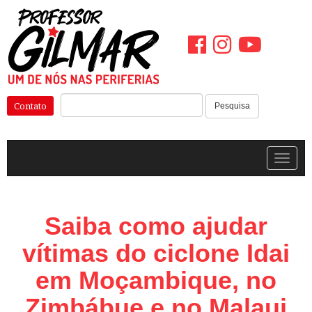
Pular
para
o
conteúdo
Pesquisar:
Contato
Pesquisa
Alterna
Saiba como ajudar
vítimas do ciclone Idai
em Moçambique, no
Zimbábue e no Malaui