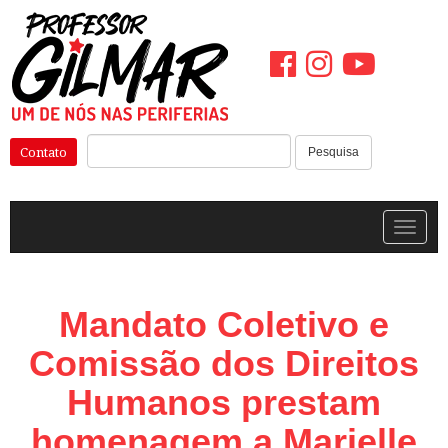
Pular
para
o
conteúdo
Pesquisar:
Contato
Pesquisa
Alterna
Mandato Coletivo e
Comissão dos Direitos
Humanos prestam
homenagem a Marielle