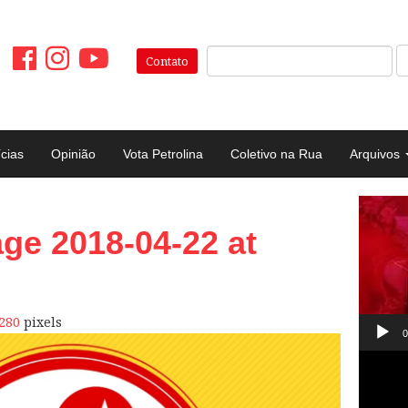
Pesquisar:
Contato
ícias
Opinião
Vota Petrolina
Coletivo na Rua
Arquivos
Tocad
e 2018-04-22 at
de
vídeo
280
pixels
0