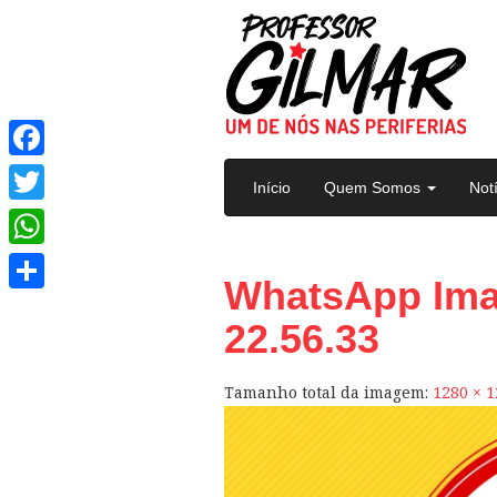
Pular para o conteúdo
Facebook
Início
Quem Somos
Not
Twitter
WhatsApp
WhatsApp Imag
Share
22.56.33
Tamanho total da imagem:
1280
×
1