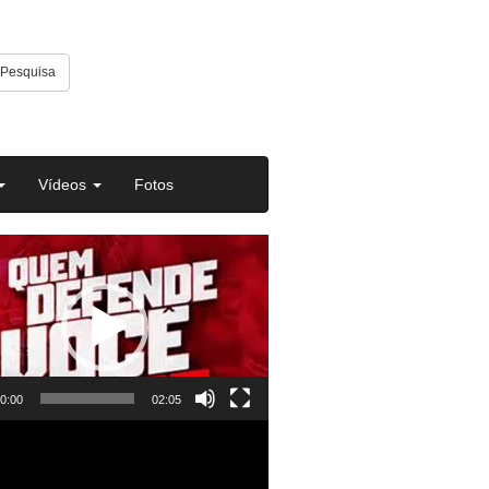
Pesquisa
Vídeos
Fotos
or
0:00
02:05