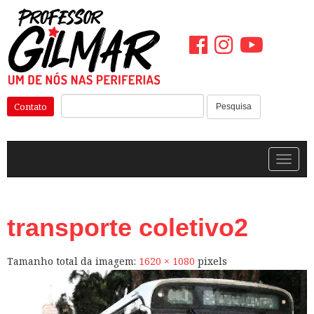
Pular
para
o
conteúdo
Pesquisar:
Contato
Pesquisa
Alterna
transporte coletivo2
Tamanho total da imagem:
1620
×
1080
pixels