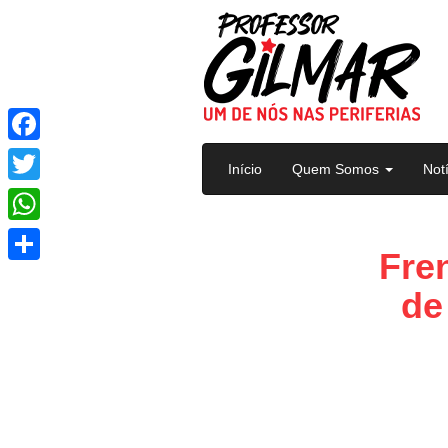
Pular para o conteúdo
Facebook
Início
Quem Somos
Not
Twitter
WhatsApp
Fren
Share
de