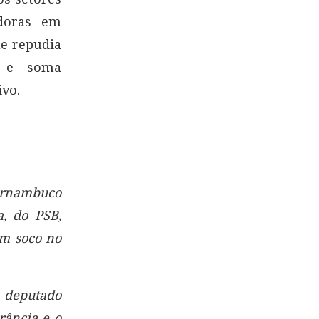
adoras em
ue repudia
a e soma
ivo.
ernambuco
, do PSB,
um soco no
 deputado
rância e o