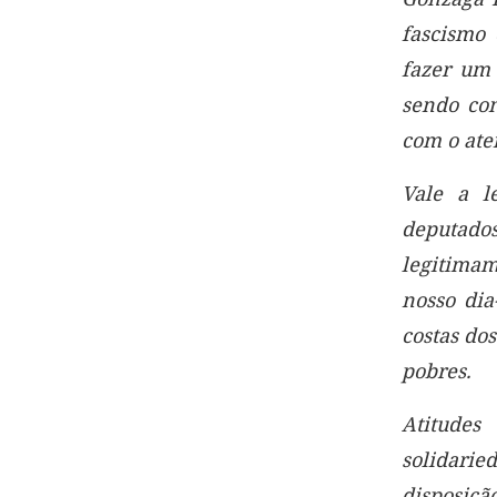
fascismo 
fazer um 
sendo con
com o ate
Vale a l
deputado
legitimam
nosso dia
costas do
pobres.
Atitudes
solidari
disposiçã