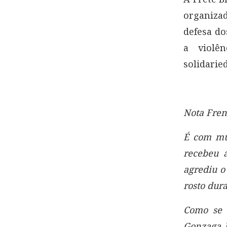
organiza
defesa do
a violê
solidarie
Nota Fren
É com mu
recebeu 
agrediu o
rosto dura
Como se 
Gonzaga P