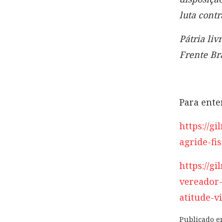
luta contr
Pátria li
Frente Br
Para ente
https://g
agride-fi
https://g
vereador-
atitude-v
Publicado 