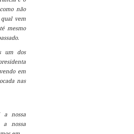
á como não
a qual vem
 até mesmo
passado.
is um dos
residenta
s vendo em
locada nas
i a nossa
s a nossa
uimos em