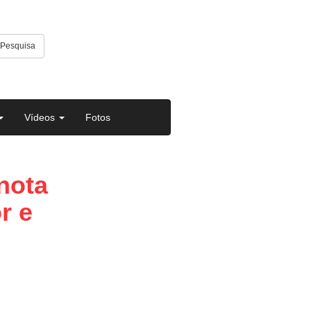
Pesquisa
Vídeos
Fotos
 nota
r e