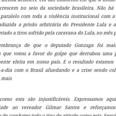
crescem no seio da sociedade brasileira. Não h
paralelo com toda a violência institucional com 
duzida a prisão arbitrária do Presidente Lula e
ntado a tiros sofrido pela caravana do Lula, no mês 
embrança de que o deputado Gonzaga foi ma
s que votou a favor do golpe que derrubou uma p
ente eleita em nosso país. E o resultado estamo
-a-dia com o Brasil afundando e a crise sendo co
s mais
 como esta são injustificáveis. Expressamos aqu
edade ao vereador Gilmar Santos e reforçamo
o de combater todo o tipo de atitude como esta. Seg