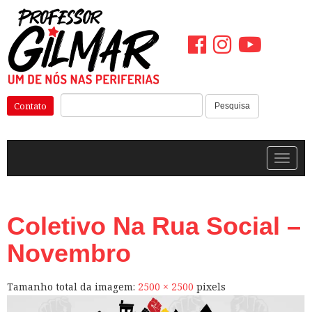
Pular
para
o
conteúdo
Pesquisar:
Contato
Pesquisa
Alterna
Coletivo Na Rua Social –
Novembro
Tamanho total da imagem:
2500
×
2500
pixels