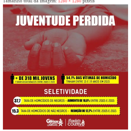
Tamanho total da imagem:
1280
×
1280
pixels