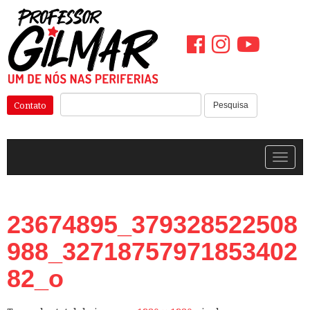
Pular
para
o
conteúdo
Pesquisar:
Contato
Pesquisa
Alterna
23674895_379328522508
988_32718757971853402
82_o