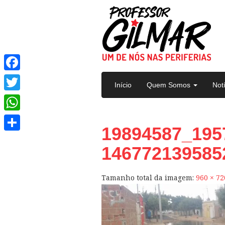
Pular para o conteúdo
Facebook
Início
Quem Somos
Not
Twitter
WhatsApp
19894587_195
Share
146772139585
Tamanho total da imagem:
960
×
72