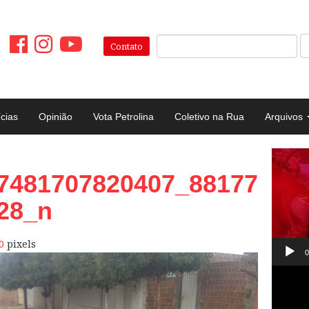
Pesquisar:
Contato
ícias
Opinião
Vota Petrolina
Coletivo na Rua
Arquivos
Tocad
7481707820407_88177
de
vídeo
28_n
0
pixels
0