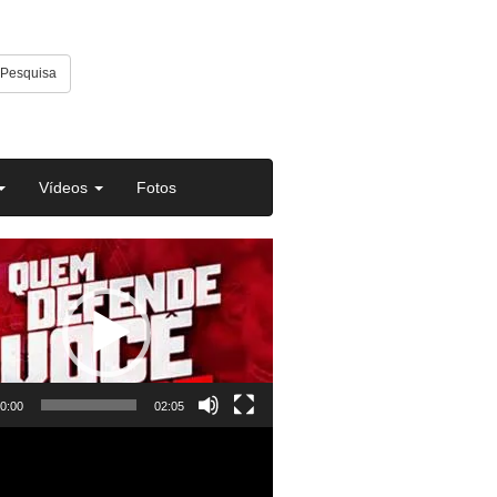
Pesquisa
Vídeos
Fotos
or
0:00
02:05