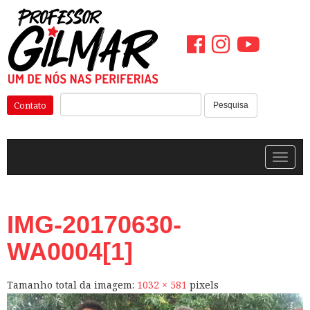
Pular
para
o
conteúdo
Pesquisar:
Contato
Pesquisa
Alterna
IMG-20170630-
WA0004[1]
Tamanho total da imagem:
1032
×
581
pixels