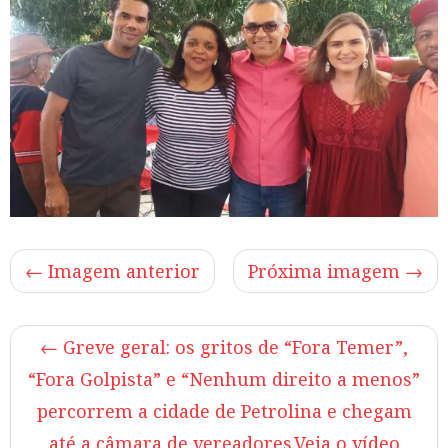
← Imagem anterior
Próxima imagem →
←
Greve geral: os gritos de “Fora Temer”,
“Fora Golpista” e “Nenhum direito a menos”
percorrem a cidade de Petrolina e chegam
até a câmara de vereadores.Veja o vídeo