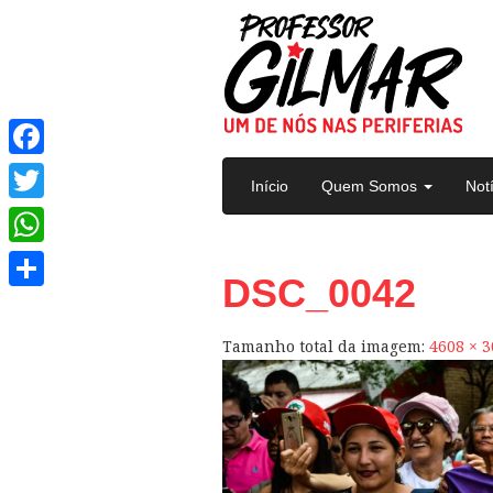
Pular para o conteúdo
Facebook
Início
Quem Somos
Not
Twitter
WhatsApp
DSC_0042
Share
Tamanho total da imagem:
4608
×
3