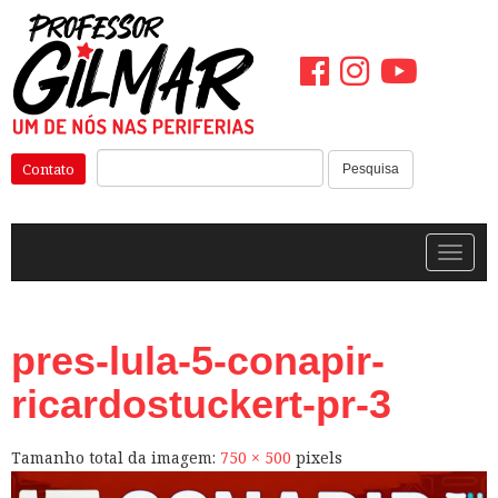
Pular
para
o
conteúdo
Pesquisar:
Contato
Pesquisa
Alterna
pres-lula-5-conapir-
ricardostuckert-pr-3
Tamanho total da imagem:
750
×
500
pixels