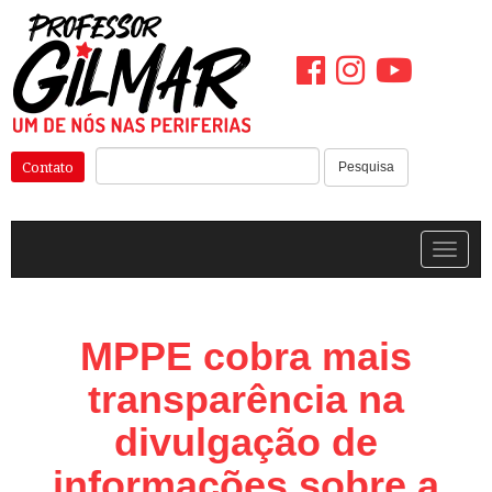
Pular
para
o
conteúdo
Pesquisar:
Contato
Pesquisa
Alterna
MPPE cobra mais
transparência na
divulgação de
informações sobre a