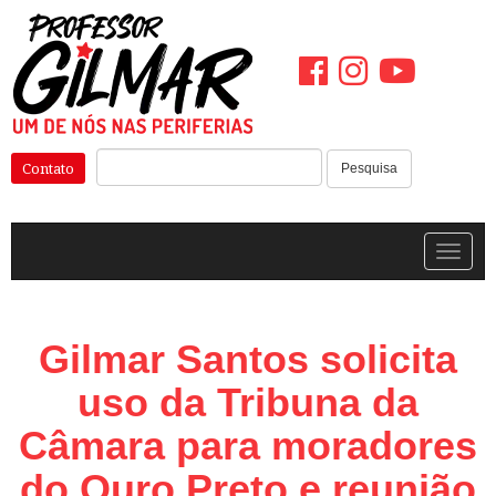
Pular
para
o
conteúdo
Pesquisar:
Contato
Pesquisa
Alterna
Gilmar Santos solicita
uso da Tribuna da
Câmara para moradores
do Ouro Preto e reunião