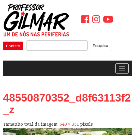
Pular
para
o
conteúdo
Pesquisar:
Contato
Pesquisa
Alterna
48550870352_d8f63113f2
_z
Tamanho total da imagem:
640
×
351
pixels