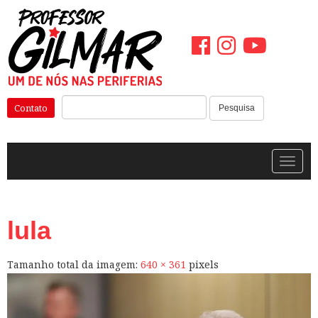
Pular
para
o
conteúdo
Pesquisar:
Contato
Pesquisa
Alterna
lula
Tamanho total da imagem:
640
×
361
pixels