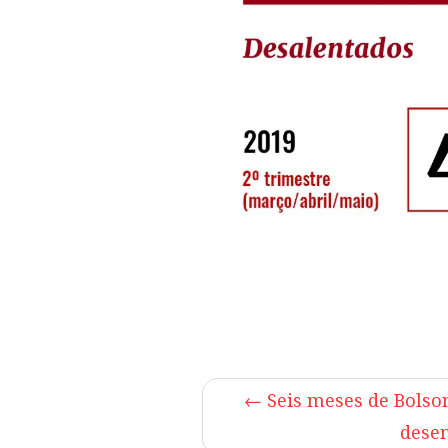
←
Seis meses de Bolson
dese