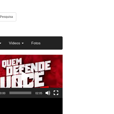
Pesquisa
Vídeos
Fotos
or
0:00
02:05