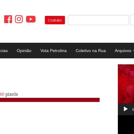
Pesquisar:
Contato
ícias
Opinião
Vota Petrolina
Coletivo na Rua
Arquivos
Tocad
de
vídeo
80
pixels
0