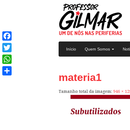
Pular para o conteúdo
Facebook
Início
Quem Somos
Not
Twitter
WhatsApp
materia1
Share
Tamanho total da imagem:
946
×
12