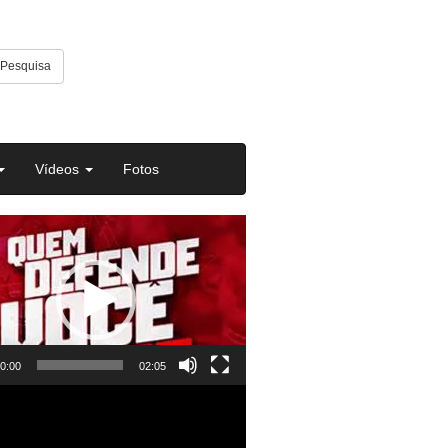
Pesquisa
Vídeos
Fotos
or
0:00
02:05