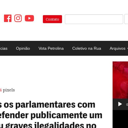
Pesquisar:
Contato
ícias
Opinião
Vota Petrolina
Coletivo na Rua
Arquivos
Tocad
de
vídeo
4
pixels
0