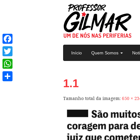
Pular para o conteúdo
Facebook
Início
Quem Somos
Not
Twitter
WhatsApp
1.1
Share
Tamanho total da imagem:
650
×
23