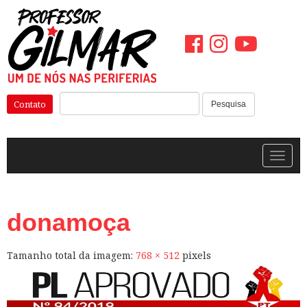
Pular
para
o
conteúdo
Pesquisar:
Contato
Pesquisa
Alterna
donamoça
Tamanho total da imagem:
768
×
512
pixels