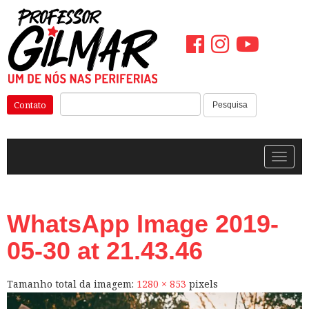
Pular
para
o
conteúdo
Pesquisar:
Contato
Pesquisa
Alterna
WhatsApp Image 2019-
05-30 at 21.43.46
Tamanho total da imagem:
1280
×
853
pixels