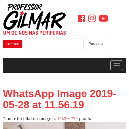
Pular
para
o
conteúdo
Pesquisar:
Contato
Pesquisa
Alterna
WhatsApp Image 2019-
05-28 at 11.56.19
Tamanho total da imagem:
1032
×
774
pixels