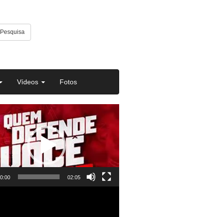
Pesquisa
Vídeos
Fotos
or
0:00
02:05