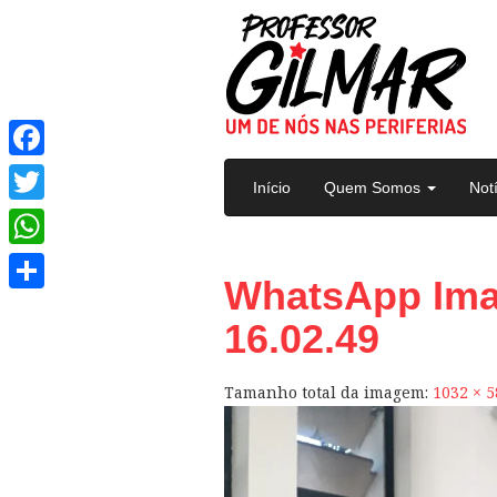
Pular para o conteúdo
Facebook
Início
Quem Somos
Not
Twitter
WhatsApp
WhatsApp Imag
Share
16.02.49
Tamanho total da imagem:
1032
×
5