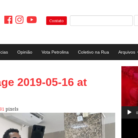
Pesquisar:
Contato
ícias
Opinião
Vota Petrolina
Coletivo na Rua
Arquivos
Tocad
e 2019-05-16 at
de
vídeo
81
pixels
0